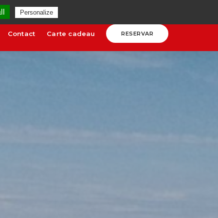
rouges.com
HORARIOS Y TARIFAS
ll
Personalize
Contact
Carte cadeau
RESERVAR